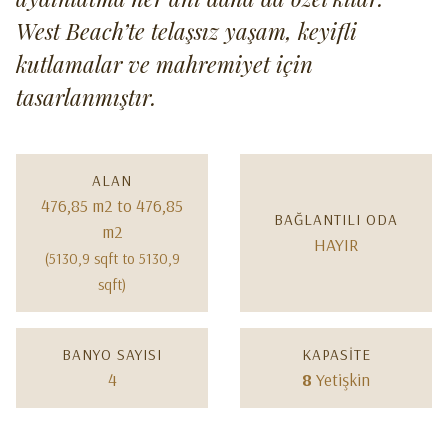
West Beach’te telaşsız yaşam, keyifli
kutlamalar ve mahremiyet için
tasarlanmıştır.
ALAN
476,85 m2 to 476,85
BAĞLANTILI ODA
m2
HAYIR
(5130,9 sqft to 5130,9
sqft)
BANYO SAYISI
KAPASITE
4
8
Yetişkin