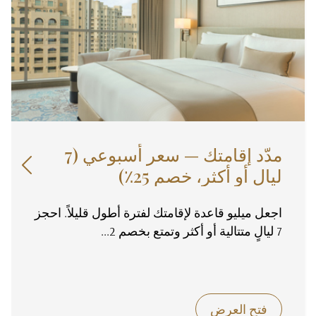
مدّد إقامتك — سعر أسبوعي (7

ليالٍ أو أكثر، خصم 25٪)
اجعل ميليو قاعدة لإقامتك لفترة أطول قليلاً. احجز
7 ليالٍ متتالية أو أكثر وتمتع بخصم 2...
فتح العرض