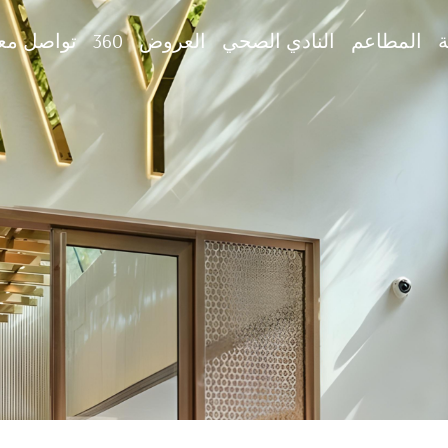
ة
المطاعم
النادي الصحي
العروض
360
تواصل معن