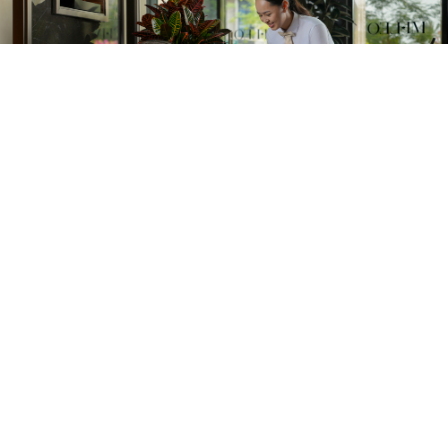
OUR MISSION
Kusursuz konaklama deneyimi, canlı
sosyal etkinlikler, her detayı özenle
düşünülmüş mekânlar, yemek ve bar
durakları ve wellness olanaklarımızla