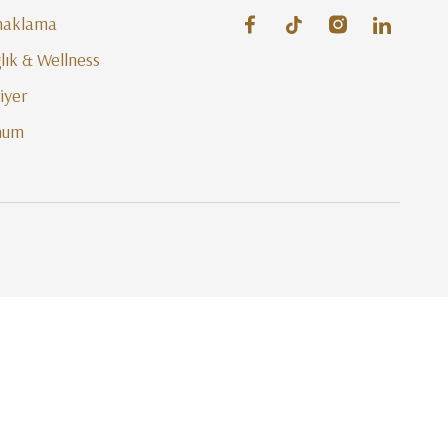
naklama
lık & Wellness
iyer
num