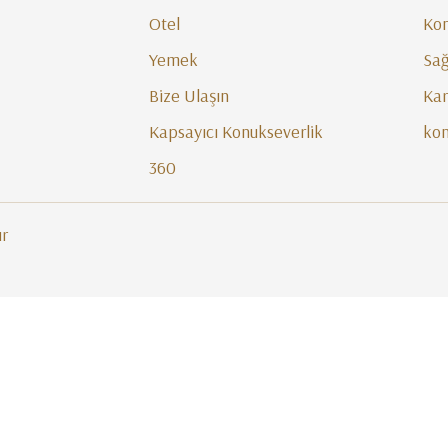
Otel
Ko
Yemek
Sağ
Bize Ulaşın
Kar
Kapsayıcı Konukseverlik
ko
360
ır